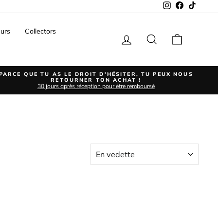
Instagram
Facebook
TikTok
urs
Collectors
Se connecter
Rechercher
Panier
PARCE QUE TU AS LE DROIT D'HÉSITER, TU PEUX NOUS
RETOURNER TON ACHAT !
30 jours après réception pour être remboursé
APPLIQUER