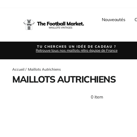
Passer
au
contenu
Nouveautés
C
TU CHERCHES UN IDÉE DE CADEAU ?
Retrouve tous nos maillots rétro équipe de France
Accueil
/
Maillots Autrichiens
MAILLOTS AUTRICHIENS
0 item