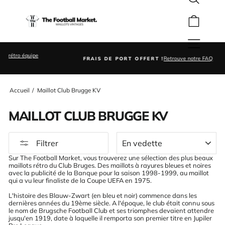
Rechercher
Passer
au
Panier
contenu
Navigation
o équipe
Retrouve notre FAQ
FRAIS DE PORT OFFERT !
Diaporama
Pause
Accueil
/
Maillot Club Brugge KV
MAILLOT CLUB BRUGGE KV
APPLIQUER
Filtrer
Sur The Football Market, vous trouverez une sélection des plus beaux
maillots rétro du Club Bruges. Des maillots à rayures bleues et noires
avec la publicité de la Banque pour la saison 1998-1999, au maillot
qui a vu leur finaliste de la Coupe UEFA en 1975.
L'histoire des Blauw-Zwart (en bleu et noir) commence dans les
dernières années du 19ème siècle. A l'époque, le club était connu sous
le nom de Brugsche Football Club et ses triomphes devaient attendre
jusqu'en 1919, date à laquelle il remporta son premier titre en Jupiler