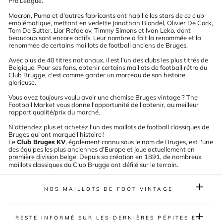
Pro League.
Macron, Puma et d'autres fabricants ont habillé les stars de ce club
emblématique, mettant en vedette Jonathan Blondel, Olivier De Cock,
T
om De Sutter, Lior Refaelov, Timmy Simons et Ivan Leko, dont
beaucoup sont encore actifs. Leur nombre a fait la renommée et la
renommée de certains maillots de football anciens de Bruges.
Avec plus de 40 titres nationaux, il est l'un des clubs les plus titrés de
Belgique. Pour ses fans, obtenir certains maillots de football rétro du
Club Brugge, c'est comme garder un morceau de son histoire
glorieuse.
Vous avez toujours voulu avoir une chemise Bruges vintage ? The
Football Market vous donne l'opportunité de l'obtenir, au meilleur
rapport qualité/prix du marché.
N'attendez plus et achetez l'un des maillots de football classiques de
Bruges qui ont marqué l'histoire !
Le
Club Bruges KV
, également connu sous le nom de Bruges, est l'une
des équipes les plus anciennes d'Europe et joue actuellement en
première division belge
. Depuis sa création en 1891, de nombreux
maillots classiques du Club Brugge ont défilé sur le terrain.
NOS MAILLOTS DE FOOT VINTAGE
RESTE INFORMÉ SUR LES DERNIÈRES PÉPITES EN