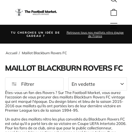
Rechercher
Passer
au
Panier
contenu
Navigation
Retrouve tous nos maillots rétro équipe
ÉE DE
FRAIS DE PORT O
Diaporama
de France
Pause
Accueil
/
Maillot Blackburn Rovers FC
MAILLOT BLACKBURN ROVERS FC
APPLIQUER
Filtrer
Êtes-vous un fan des Rovers ? Sur The Football Market, vous aurez
l'occasion de vous procurer des maillots Blackburn Rovers FC vintage
qui ont marqué l'époque. Du design blanc et bleu de la saison 2015-
2016 aux maillots qu'ils ont portées lors de leur dernière victoire en
Premier League lors de la saison 1994-95.
Un autre des maillots rétro les plus convoités du Blackburn Rovers FC
est celui qu'il a porté lors de sa victoire en Coupe UEFA Intertoto 2006.
Pour les fans de ce club, ainsi que pour le public collectionneur,