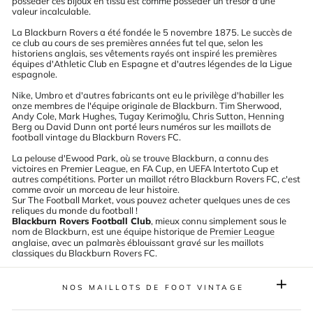
posséder ces bijoux en tissu est comme posséder un trésor d'une
valeur incalculable.
La Blackburn Rovers a été fondée le 5 novembre 1875. Le succès de
ce club au cours de ses premières années fut tel que, selon les
historiens anglais, ses vêtements rayés ont inspiré les premières
équipes d'
Athletic Club
en Espagne et d'autres légendes de la
Ligue
espagnole
.
Nike, Umbro et d'autres fabricants ont eu le privilège d'habiller les
onze membres de l'équipe originale de Blackburn. Tim Sherwood,
Andy Cole, Mark Hughes, Tugay Kerimoğlu, Chris Sutton, Henning
Berg ou David Dunn ont porté leurs numéros sur les maillots de
football vintage du Blackburn Rovers FC.
La pelouse d'Ewood Park, où se trouve Blackburn, a connu des
victoires en Premier League, en FA Cup, en UEFA Intertoto Cup et
autres compétitions. Porter un maillot rétro Blackburn Rovers FC, c'est
comme avoir un morceau de leur histoire.
Sur The Football Market, vous pouvez acheter quelques unes de ces
reliques du monde du football !
Blackburn Rovers Football Club
, mieux connu simplement sous le
nom de Blackburn, est une équipe historique de
Premier League
anglaise, avec un palmarès éblouissant gravé sur les maillots
classiques du Blackburn Rovers FC.
NOS MAILLOTS DE FOOT VINTAGE