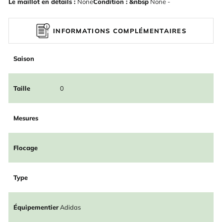
Le maillot en détails :
None
Condition : &nbsp
None -
INFORMATIONS COMPLÉMENTAIRES
Saison
Taille
0
Mesures
Flocage
Type
Équipementier
Adidas