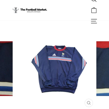
Rechercher
Passer
au
Panier
contenu
Navigation
FERMER