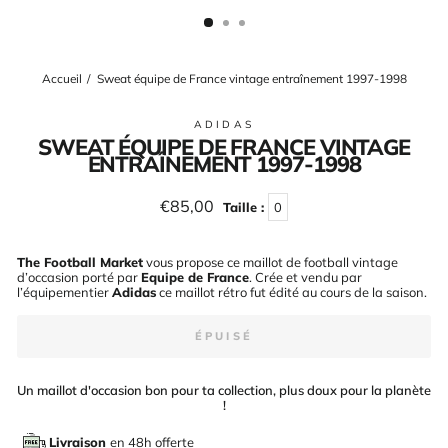
(ESC)
Accueil
/
Sweat équipe de France vintage entraînement 1997-1998
ADIDAS
SWEAT ÉQUIPE DE FRANCE VINTAGE
ENTRAÎNEMENT 1997-1998
Prix
€85,00
Taille :
0
régulier
The Football Market
vous propose ce maillot de football vintage
d’occasion porté par
Equipe de France
. Crée et vendu par
l’équipementier
Adidas
ce maillot rétro fut édité au cours de la saison
.
ÉPUISÉ
Un maillot d'occasion bon pour ta collection, plus doux pour la planète
!
Livraison
en 48h offerte