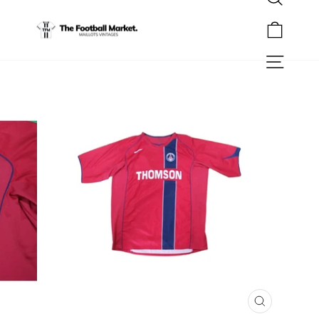
Rechercher
Passer
au
Panier
contenu
Navigation
FERMER