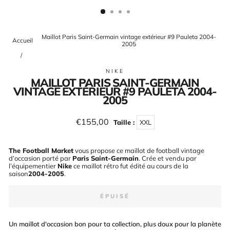
(ESC)
Maillot Paris Saint-Germain vintage extérieur #9 Pauleta 2004-
Accueil
2005
/
NIKE
MAILLOT PARIS SAINT-GERMAIN
VINTAGE EXTÉRIEUR #9 PAULETA 2004-
2005
Prix
€155,00
Taille :
XXL
régulier
The Football Market
vous propose ce maillot de football vintage
d’occasion porté par
Paris Saint-Germain
. Crée et vendu par
l’équipementier
Nike
ce maillot rétro fut édité au cours de la
saison
2004-2005
.
ÉPUISÉ
Un maillot d'occasion bon pour ta collection, plus doux pour la planète