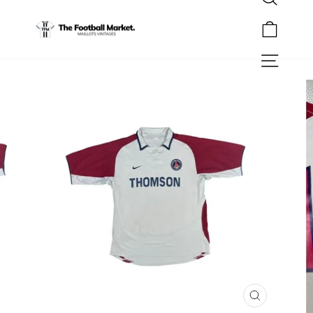
Rechercher
Passer
au
Panier
contenu
Navigation
FERMER