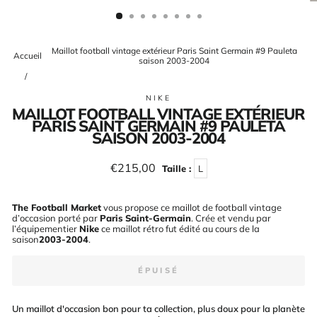
(ESC)
Maillot football vintage extérieur Paris Saint Germain #9 Pauleta
Accueil
saison 2003-2004
/
NIKE
MAILLOT FOOTBALL VINTAGE EXTÉRIEUR
PARIS SAINT GERMAIN #9 PAULETA
SAISON 2003-2004
Prix
€215,00
Taille :
L
régulier
The Football Market
vous propose ce maillot de football vintage
d’occasion porté par
Paris Saint-Germain
. Crée et vendu par
l’équipementier
Nike
ce maillot rétro fut édité au cours de la
saison
2003-2004
.
ÉPUISÉ
Un maillot d'occasion bon pour ta collection, plus doux pour la planète