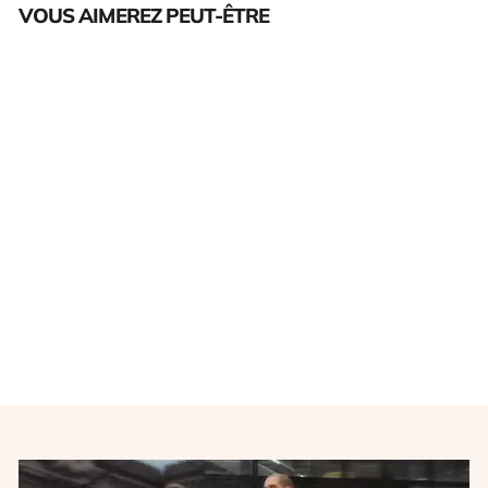
VOUS AIMEREZ PEUT-ÊTRE
Épuisé
Maillot football vintage
extérieur Paris Saint
Germain #9 Pauleta saison
2003-2004
NIKE
€215,00