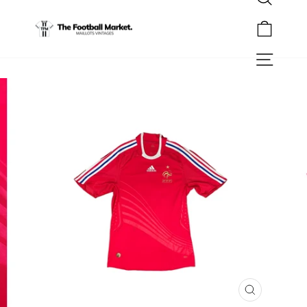
Rechercher
Passer
au
Panier
contenu
Navigation
FERMER