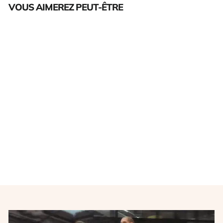
VOUS AIMEREZ PEUT-ÊTRE
Épuisé
Maillot football vintage
Equipe de France #9
Benzema extérieur saison
2008-2009
ADIDAS
€35,00