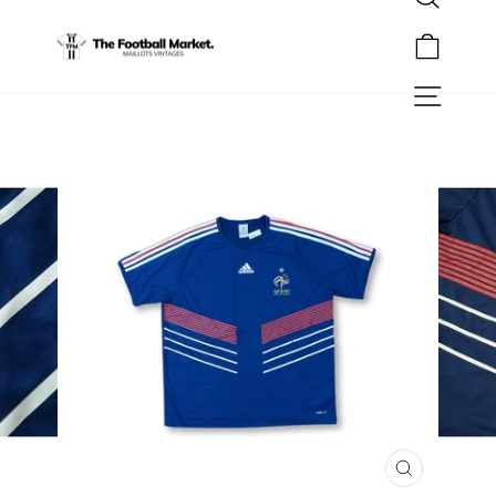
Rechercher
Passer
au
Panier
contenu
Navigation
FERMER