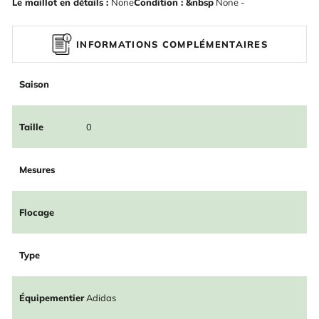
Le maillot en détails :
None
Condition : &nbsp
None -
INFORMATIONS COMPLÉMENTAIRES
Saison
Taille
0
Mesures
Flocage
Type
Équipementier
Adidas