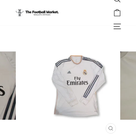
Rechercher
Passer
au
Panier
contenu
Navigation
FERMER