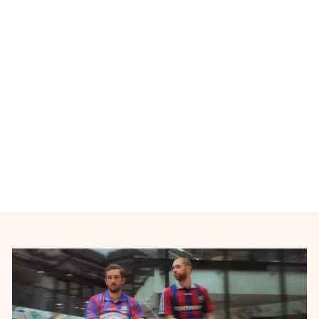
Maillot de football vintage
domicile Real Madrid CF
N°10 GUIMARAES 2013-
2014
ADIDAS
€55,00