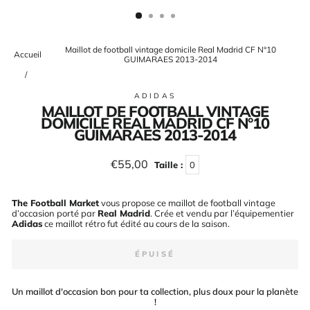
(ESC)
Maillot de football vintage domicile Real Madrid CF N°10
Accueil
GUIMARAES 2013-2014
/
ADIDAS
MAILLOT DE FOOTBALL VINTAGE
DOMICILE REAL MADRID CF N°10
GUIMARAES 2013-2014
Prix
€55,00
Taille :
0
régulier
The Football Market
vous propose ce maillot de football vintage
d’occasion porté par
Real Madrid
. Crée et vendu par l’équipementier
Adidas
ce maillot rétro fut édité au cours de la saison
.
ÉPUISÉ
Un maillot d'occasion bon pour ta collection, plus doux pour la planète
!