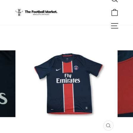
Rechercher
Passer
au
Panier
contenu
Navigation
FERMER