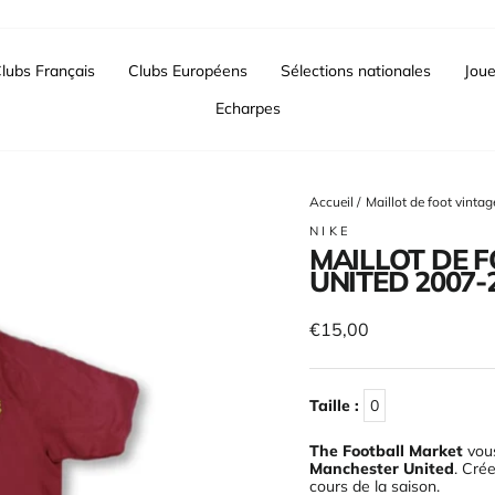
lubs Français
Clubs Européens
Sélections nationales
Joue
Echarpes
Accueil
/
Maillot de foot vint
NIKE
MAILLOT DE 
UNITED 2007-
Prix
€15,00
régulier
Taille :
0
The Football Market
vous
Manchester United
. Cré
cours de la saison
.