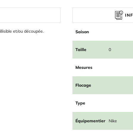
IN
illisible et/ou découpée.
Saison
Taille
0
Mesures
Flocage
Type
Équipementier
Nike