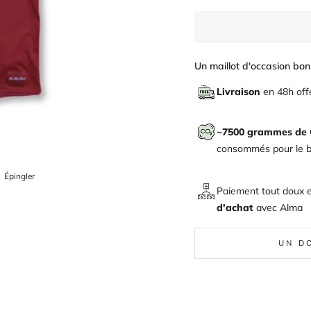
Un maillot d'occasion bon 
Livraison
en 48h off
~7500 grammes de
consommés pour le bi
ger
Épingler
Épingler
sur
Paiement tout doux 
Pinterest
d'achat
avec
Alma
UN D