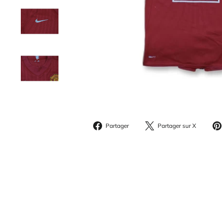
Partager
Parta
Partager
Partager sur X
sur
sur
Facebook
X