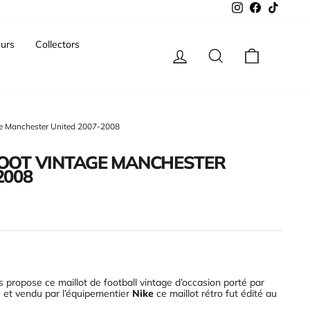
Instagram
Facebook
TikTok
urs
Collectors
Se connecter
Rechercher
Panier
age Manchester United 2007-2008
FOOT VINTAGE MANCHESTER
2008
 propose ce maillot de football vintage d’occasion porté par
e et vendu par l’équipementier
Nike
ce maillot rétro fut édité au