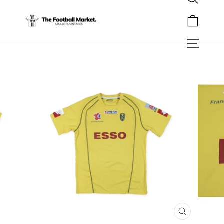
Rechercher
Passer
au
Panier
contenu
Navigation
FERMER