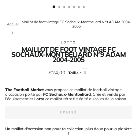
(ESC)
Maillot de foot vintage FC Sochaux-Montbéliard N°9 ADAM 2004-
Accueil
2005
/
LOTTO
MAILLOT DE FOOT VINTAGE FC
SOCHAUX-MONTBÉLIARD N°9 ADAM
2004-2005
Prix
€24,00
Taille :
0
régulier
The Football Market
vous propose ce maillot de football vintage
d’occasion porté par
FC Sochaux-Montbéliard
. Crée et vendu par
l’équipementier
Lotto
ce maillot rétro fut édité au cours de la saison
.
ÉPUISÉ
Un maillot d'occasion bon pour ta collection, plus doux pour la planète
!