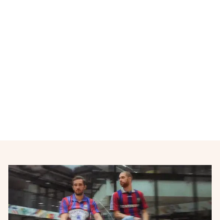
Maillot de foot vintage FC
Sochaux-Montbéliard N°9
ADAM 2004-2005
LOTTO
€24,00