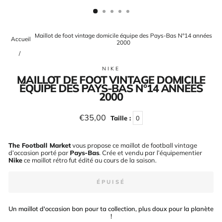
(ESC)
Maillot de foot vintage domicile équipe des Pays-Bas N°14 années
Accueil
2000
/
NIKE
MAILLOT DE FOOT VINTAGE DOMICILE
ÉQUIPE DES PAYS-BAS N°14 ANNÉES
2000
Prix
€35,00
Taille :
0
régulier
The Football Market
vous propose ce maillot de football vintage
d’occasion porté par
Pays-Bas
. Crée et vendu par l’équipementier
Nike
ce maillot rétro fut édité au cours de la saison
.
ÉPUISÉ
Un maillot d'occasion bon pour ta collection, plus doux pour la planète
!