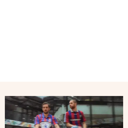
Maillot de foot vintage
domicile équipe des Pays-
Bas N°14 années 2000
NIKE
€35,00