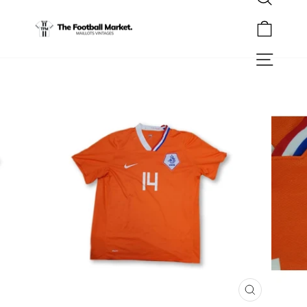
Rechercher
Passer
au
Panier
contenu
Navigation
FERMER