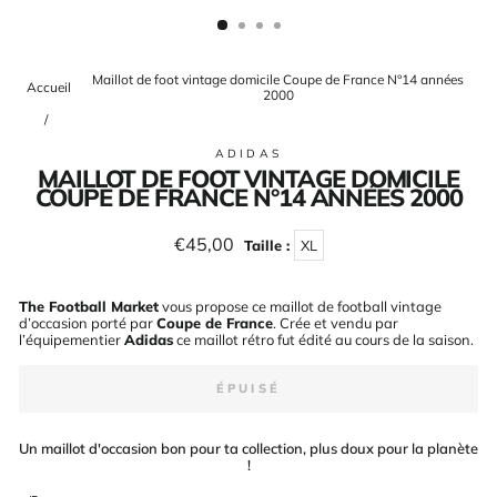
(ESC)
Maillot de foot vintage domicile Coupe de France N°14 années
Accueil
2000
/
ADIDAS
MAILLOT DE FOOT VINTAGE DOMICILE
COUPE DE FRANCE N°14 ANNÉES 2000
Prix
€45,00
Taille :
XL
régulier
The Football Market
vous propose ce maillot de football vintage
d’occasion porté par
Coupe de France
. Crée et vendu par
l’équipementier
Adidas
ce maillot rétro fut édité au cours de la saison
.
ÉPUISÉ
Un maillot d'occasion bon pour ta collection, plus doux pour la planète
!