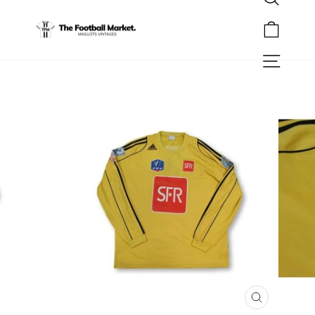
Rechercher
Passer
au
Panier
contenu
Navigation
FERMER