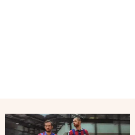
Épuisé
Maillot de foot vintage
domicile Coupe de France
N°14 années 2000
ADIDAS
€45,00